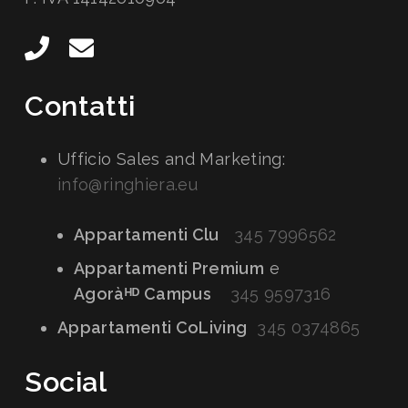
Contatti
Ufficio Sales and Marketing:
info@ringhiera.eu
Appartamenti Clu
345 7996562
Appartamenti Premium
e
Agoràᴴᴰ Campus
345 9597316
Appartamenti CoLiving
345 0374865
Social