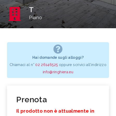
T
Piano
Hai domande sugli alloggi?
Chiamaci al n°
02 26146525
oppure scrivici all’indirizzo
info@ringhiera.eu
Prenota
Il prodotto non è attualmente in