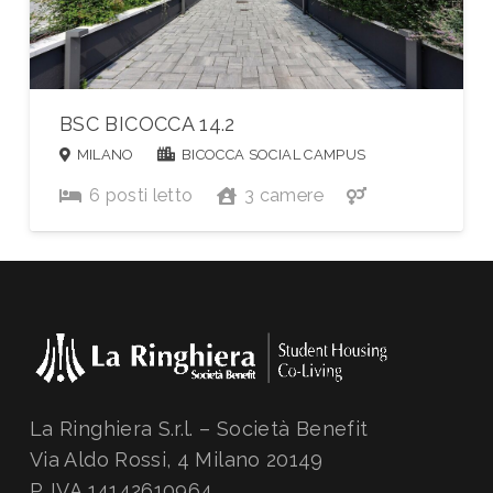
BSC BICOCCA 14.2
MILANO
BICOCCA SOCIAL CAMPUS
6
posti letto
3
camere
La Ringhiera S.r.l. – Società Benefit
Via Aldo Rossi, 4 Milano 20149
P. IVA 14142610964