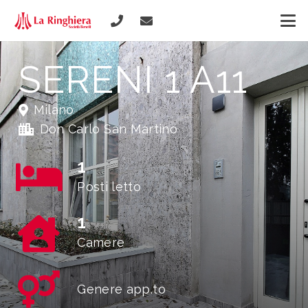
SERENI 1 A11
Milano
Don Carlo San Martino
1
Posti letto
1
Camere
Genere app.to