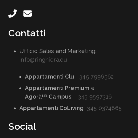
Contatti
Ufficio Sales and Marketing:
info@ringhiera.eu
Appartamenti Clu
345 7996562
Appartamenti Premium
e
Agoràᴴᴰ Campus
345 9597316
Appartamenti CoLiving
345 0374865
Social