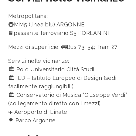
Metropolitana:
🚇MM5 (linea blu) ARGONNE
🚆passante ferroviario S5 FORLANINI
Mezzi di superficie:
🚌Bus 73, 54; Tram 27
Servizi nelle vicinanze:
🏛️ Polo Universitario Città Studi
🏛️ IED – Istituto Europeo di Design (sedi
facilmente raggiungibili)
🏛️ Conservatorio di Musica “Giuseppe Verdi”
(collegamento diretto con i mezzi)
✈️ Aeroporto di Linate
🌳 Parco Argonne