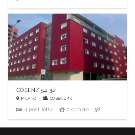
COSENZ 54 3.2
MILANO
COSENZ 54
4
posti letto
2
camere