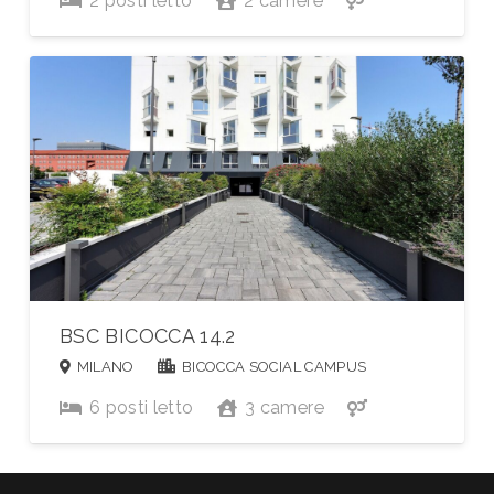
2
posti letto
2
camere
BSC BICOCCA 14.2
MILANO
BICOCCA SOCIAL CAMPUS
6
posti letto
3
camere