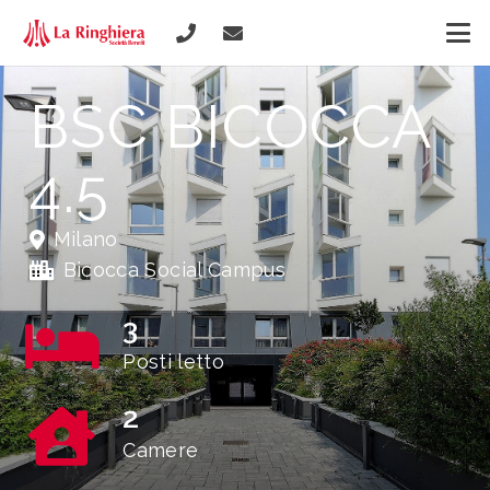
BSC BICOCCA
4.5
Milano
Bicocca Social Campus
3
Posti letto
2
Camere