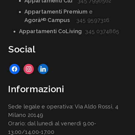
Appartamenti Clu
345 7996562
Appartamenti Premium
e
Agoràᴴᴰ Campus
345 9597316
Appartamenti CoLiving
345 0374865
Social
facebook
instagram
linkedin
Informazioni
Sede legale e operativa: Via Aldo Rossi, 4
Milano 20149
Orario: dal lunedì al venerdì 9.00-
13.00/14.00-17.00