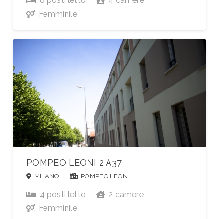
8
posti letto
4
camere
Femminile
POMPEO LEONI 2 A37
MILANO
POMPEO LEONI
4
posti letto
2
camere
Femminile