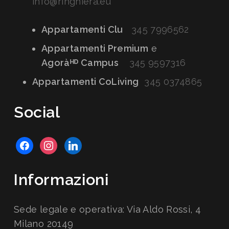
info@ringhiera.eu
Appartamenti Clu
345 7996562
Appartamenti Premium
e
Agoràᴴᴰ Campus
345 9597316
Appartamenti CoLiving
345 0374865
Social
facebook
instagram
linkedin
Informazioni
Sede legale e operativa: Via Aldo Rossi, 4
Milano 20149