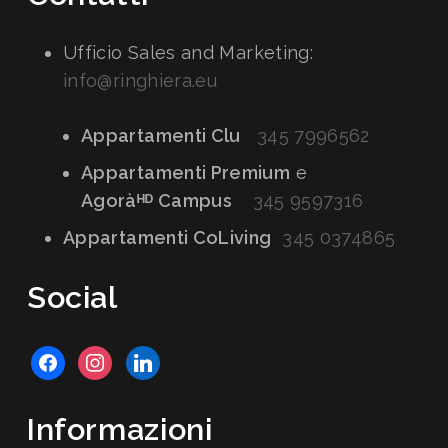
Ufficio Sales and Marketing:
info@ringhiera.eu
Appartamenti Clu
345 7996562
Appartamenti Premium
e
Agoràᴴᴰ Campus
345 9597316
Appartamenti CoLiving
345 0374865
Social
facebook
instagram
linkedin
Informazioni