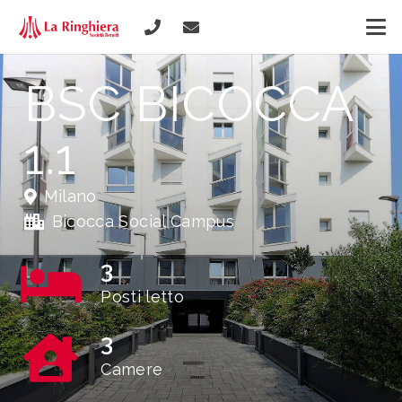
BSC BICOCCA
1.1
Milano
Bicocca Social Campus
3
Posti letto
3
Camere