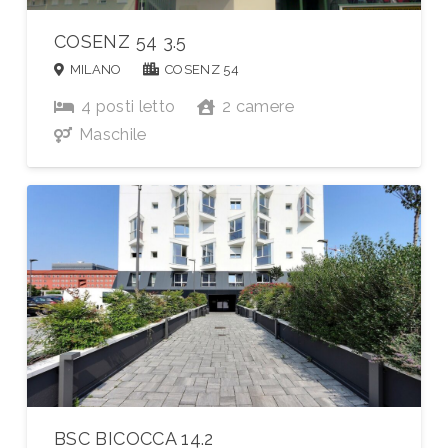
COSENZ 54 3.5
MILANO
COSENZ 54
4
posti letto
2
camere
Maschile
BSC BICOCCA 14.2